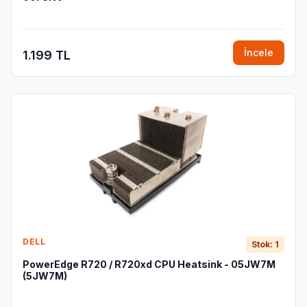
İncele
1.199 TL
DELL
Stok: 1
PowerEdge R720 / R720xd CPU Heatsink - 05JW7M
(5JW7M)