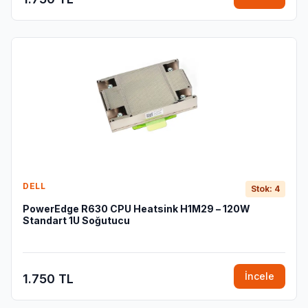
DELL
Stok: 4
PowerEdge R630 CPU Heatsink H1M29 – 120W
Standart 1U Soğutucu
İncele
1.750 TL