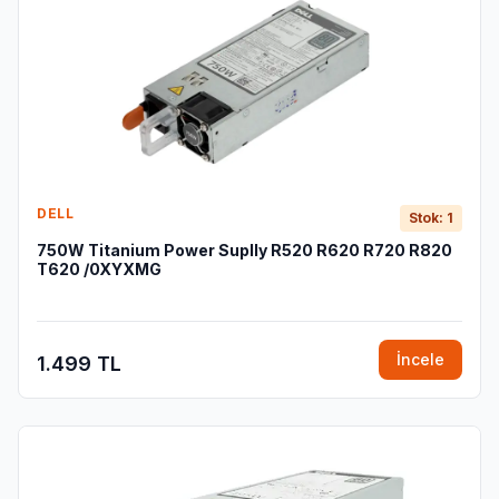
DELL
Stok: 1
750W Titanium Power Suplly R520 R620 R720 R820
T620 /0XYXMG
İncele
1.499 TL