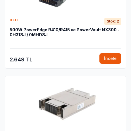
DELL
Stok: 2
500W PowerEdge R410/R415 ve PowerVault NX300 -
0H318J / 0MHD8J
İncele
2.649 TL