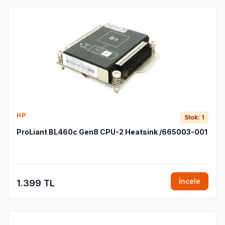
HP
Stok: 1
ProLiant BL460c Gen8 CPU-2 Heatsink /665003-001
İncele
1.399 TL