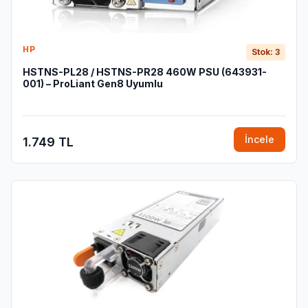
HP
Stok: 3
HSTNS-PL28 / HSTNS-PR28 460W PSU (643931-
001) – ProLiant Gen8 Uyumlu
İncele
1.749 TL