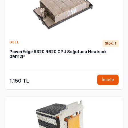
DELL
Stok: 1
PowerEdge R320 R620 CPU Soğutucu Heatsink
0M112P
İncele
1.150 TL