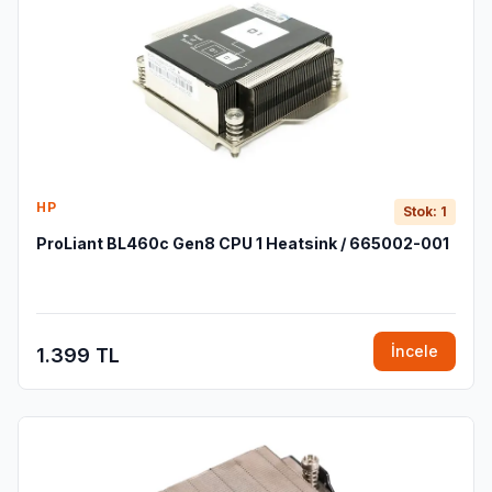
HP
Stok: 1
ProLiant BL460c Gen8 CPU 1 Heatsink / 665002-001
İncele
1.399 TL