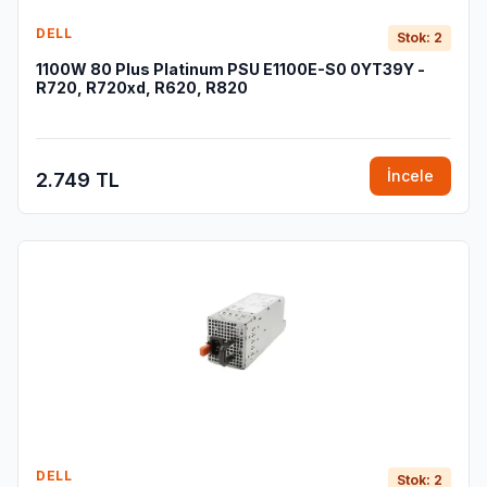
DELL
Stok: 2
1100W 80 Plus Platinum PSU E1100E-S0 0YT39Y -
R720, R720xd, R620, R820
İncele
2.749 TL
DELL
Stok: 2