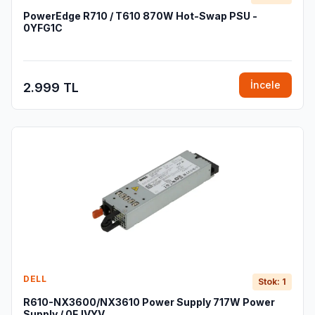
PowerEdge R710 / T610 870W Hot-Swap PSU -
0YFG1C
İncele
2.999 TL
DELL
Stok: 1
R610-NX3600/NX3610 Power Supply 717W Power
Supply / 0FJVYV