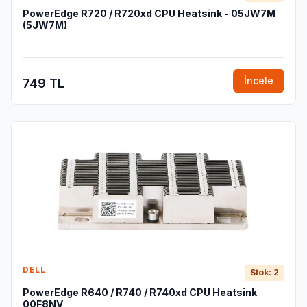
PowerEdge R720 / R720xd CPU Heatsink - 05JW7M
(5JW7M)
İncele
749 TL
DELL
Stok: 2
PowerEdge R640 / R740 / R740xd CPU Heatsink
00F8NV