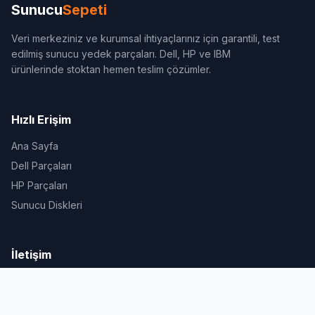
Sunucu
Sepeti
Veri merkeziniz ve kurumsal ihtiyaçlarınız için garantili, test
edilmiş sunucu yedek parçaları. Dell, HP ve IBM
ürünlerinde stoktan hemen teslim çözümler.
Hızlı Erişim
Ana Sayfa
Dell Parçaları
HP Parçaları
Sunucu Diskleri
İletişim
Çamlık Mh. Dinç Sk. No.4 (Muyar Plaza) Kat.5 D.36 Ümraniye /
İstanbul
0 (551) 388 48 49