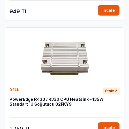
İncele
949 TL
DELL
Stok: 2
PowerEdge R430 / R330 CPU Heatsink – 135W
Standart 1U Soğutucu 02FKY9
İncele
1.750 TL