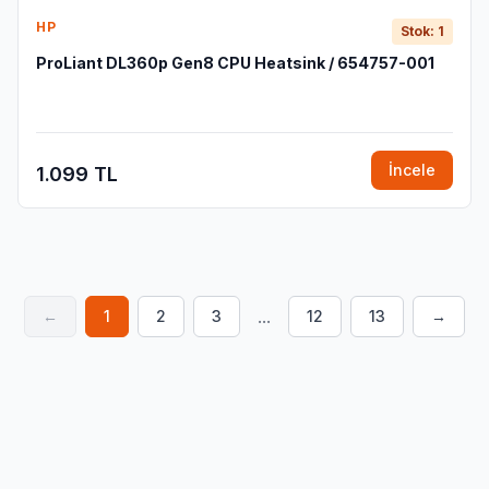
HP
Stok: 1
ProLiant DL360p Gen8 CPU Heatsink / 654757-001
İncele
1.099 TL
...
←
1
2
3
12
13
→