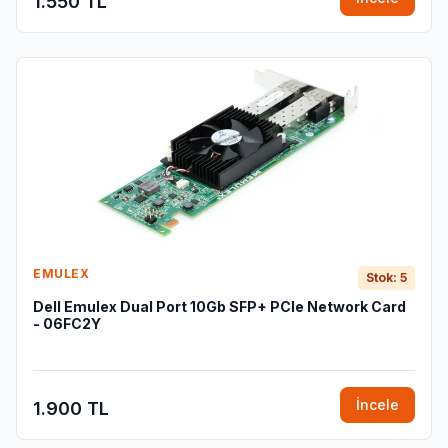
1.550 TL
EMULEX
Stok: 5
Dell Emulex Dual Port 10Gb SFP+ PCIe Network Card
- 06FC2Y
İncele
1.900 TL