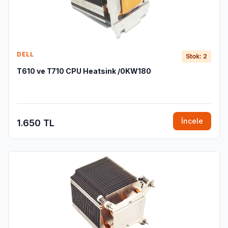
DELL
Stok: 2
T610 ve T710 CPU Heatsink /0KW180
İncele
1.650 TL