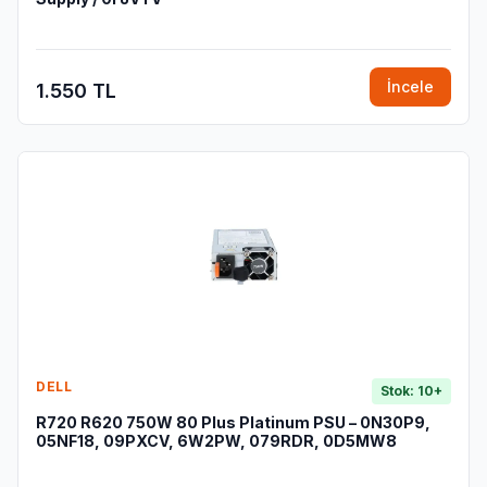
İncele
1.550 TL
DELL
Stok: 10+
R720 R620 750W 80 Plus Platinum PSU – 0N30P9,
05NF18, 09PXCV, 6W2PW, 079RDR, 0D5MW8