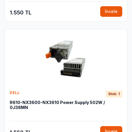
İncele
1.550 TL
DELL
Stok: 1
R610-NX3600-NX3610 Power Supply 502W /
0J38MN
İncele