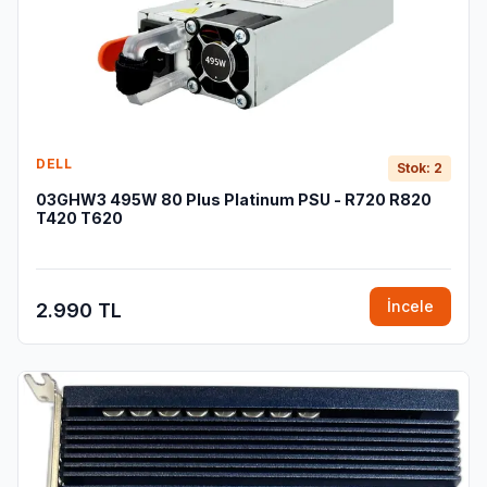
DELL
Stok: 2
03GHW3 495W 80 Plus Platinum PSU - R720 R820
T420 T620
İncele
2.990 TL