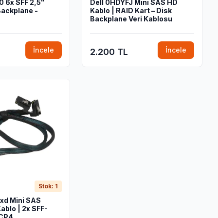
0 6x SFF 2,5"
Dell 0HDYFJ Mini SAS HD
Backplane -
Kablo | RAID Kart – Disk
Backplane Veri Kablosu
İncele
İncele
2.200 TL
Stok: 1
xd Mini SAS
ablo | 2x SFF-
JCP4