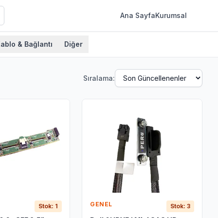
Ana Sayfa
Kurumsal
ablo & Bağlantı
Diğer
Sıralama:
GENEL
Stok: 1
Stok: 3