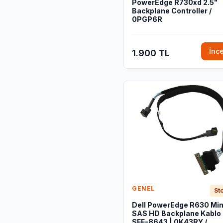
PowerEdge R730xd 2.5"
Backplane Controller /
0PGP6R
İnc
1.900 TL
GENEL
Sto
Dell PowerEdge R630 Min
SAS HD Backplane Kablo 
SFF-8643 | 0K43RY /