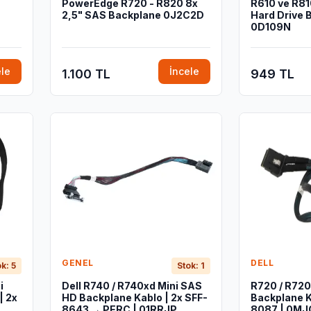
PowerEdge R720 - R820 8x
R610 ve R81
2,5" SAS Backplane 0J2C2D
Hard Drive 
0D109N
ele
İncele
1.100 TL
949 TL
GENEL
DELL
k: 5
Stok: 1
i
Dell R740 / R740xd Mini SAS
R720 / R720
| 2x
HD Backplane Kablo | 2x SFF-
Backplane K
8643 → PERC | 01RRJP
8087 | 0M