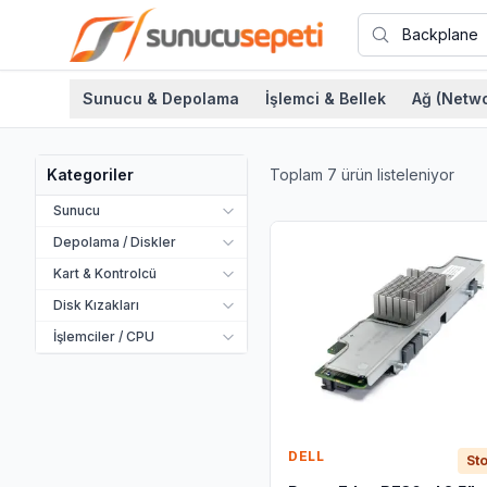
Sunucu & Depolama
İşlemci & Bellek
Ağ (Netwo
Toplam
7
ürün listeleniyor
Kategoriler
Sunucu
Depolama / Diskler
Kart & Kontrolcü
Disk Kızakları
İşlemciler / CPU
DELL
Sto