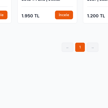
ele
İncele
1.950 TL
1.200 TL
←
1
→