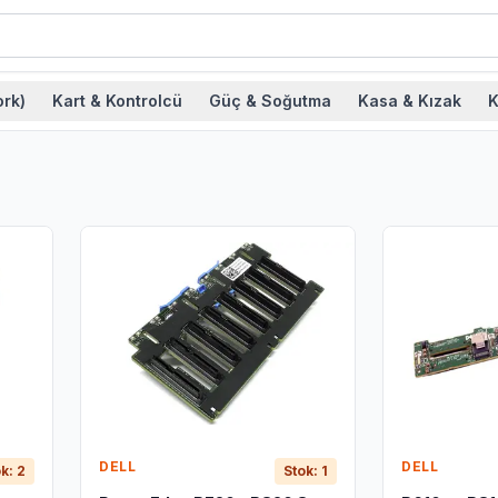
rk)
Kart & Kontrolcü
Güç & Soğutma
Kasa & Kızak
K
DELL
DELL
k: 2
Stok: 1