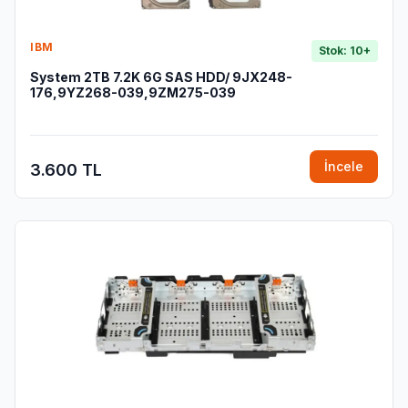
IBM
Stok: 10+
System 2TB 7.2K 6G SAS HDD/ 9JX248-
176,9YZ268-039,9ZM275-039
İncele
3.600 TL