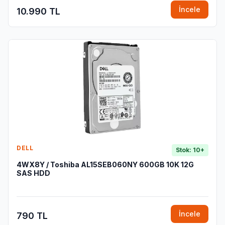
İncele
10.990 TL
DELL
Stok: 10+
4WX8Y / Toshiba AL15SEB060NY 600GB 10K 12G
SAS HDD
İncele
790 TL