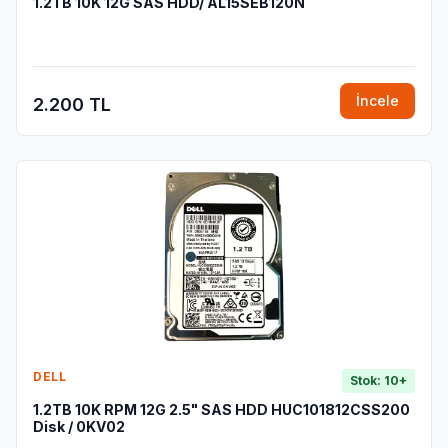
1.2TB 10K 12G SAS HDD/ AL15SEB120N
İncele
2.200 TL
DELL
Stok: 10+
1.2TB 10K RPM 12G 2.5" SAS HDD HUC101812CSS200
Disk / 0KV02