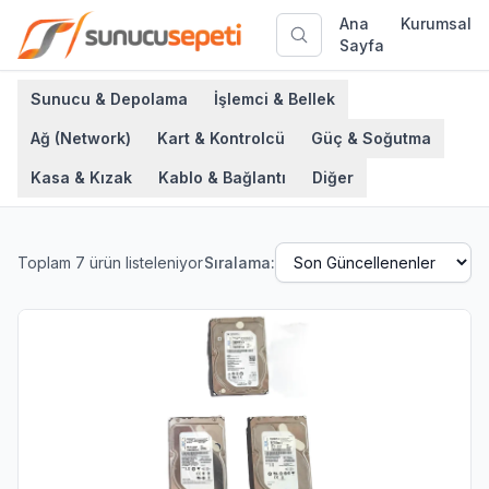
Ana
Kurumsal
Sayfa
Sunucu & Depolama
İşlemci & Bellek
Ağ (Network)
Kart & Kontrolcü
Güç & Soğutma
Kasa & Kızak
Kablo & Bağlantı
Diğer
Toplam
7
ürün listeleniyor
Sıralama: