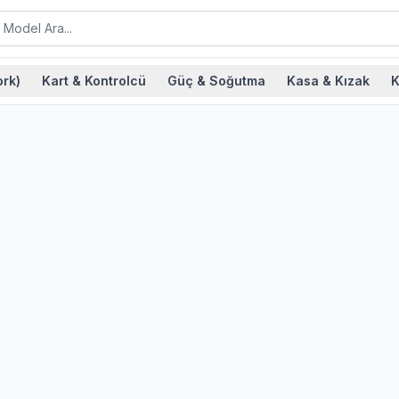
rk)
Kart & Kontrolcü
Güç & Soğutma
Kasa & Kızak
K