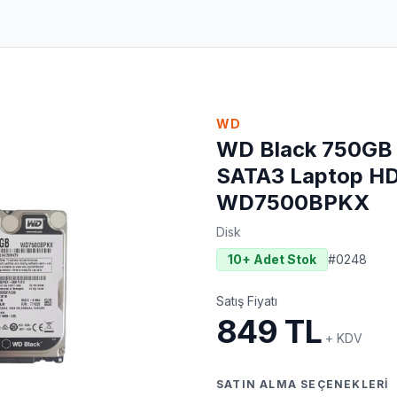
WD
WD Black 750GB
SATA3 Laptop H
WD7500BPKX
Disk
10+ Adet Stok
#
0248
Satış Fiyatı
849 TL
+ KDV
SATIN ALMA SEÇENEKLERI