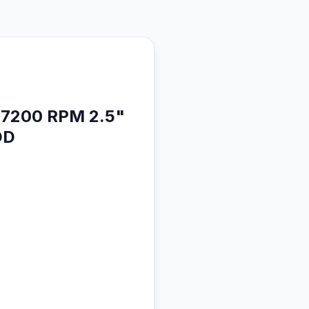
 7200 RPM 2.5"
DD