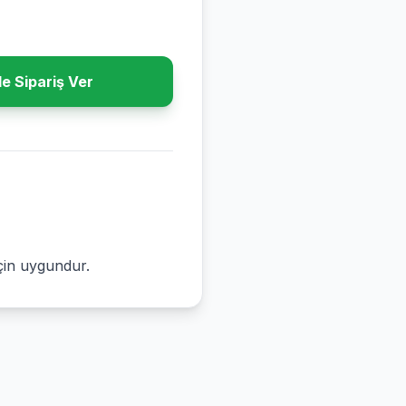
e Sipariş Ver
için uygundur.