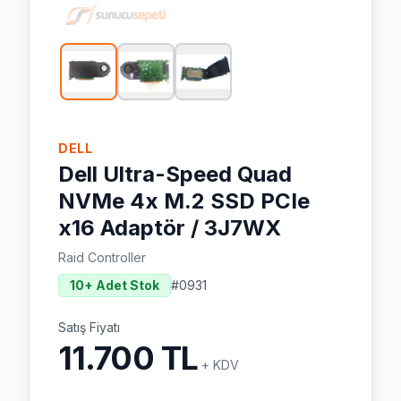
DELL
Dell Ultra-Speed Quad
NVMe 4x M.2 SSD PCIe
x16 Adaptör / 3J7WX
Raid Controller
10+ Adet Stok
#
0931
Satış Fiyatı
11.700 TL
+ KDV