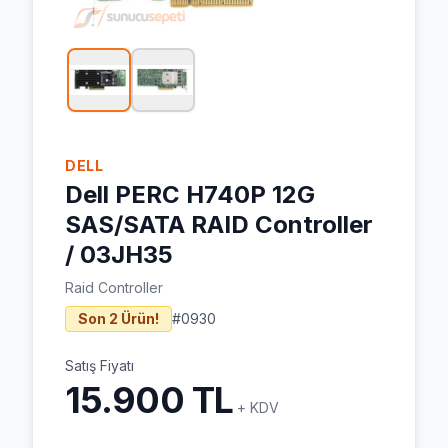
DELL
Dell PERC H740P 12G
SAS/SATA RAID Controller
/ 03JH35
Raid Controller
Son 2 Ürün!
#
0930
Satış Fiyatı
15.900 TL
+ KDV