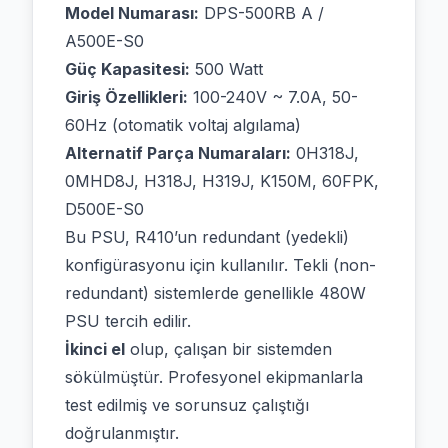
Model Numarası:
DPS-500RB A /
A500E-S0
Güç Kapasitesi:
500 Watt
Giriş Özellikleri:
100-240V ~ 7.0A, 50-
60Hz (otomatik voltaj algılama)
Alternatif Parça Numaraları:
0H318J,
0MHD8J, H318J, H319J, K150M, 60FPK,
D500E-S0
Bu PSU, R410’un redundant (yedekli)
konfigürasyonu için kullanılır. Tekli (non-
redundant) sistemlerde genellikle 480W
PSU tercih edilir.
İkinci el
olup, çalışan bir sistemden
sökülmüştür. Profesyonel ekipmanlarla
test edilmiş ve sorunsuz çalıştığı
doğrulanmıştır.