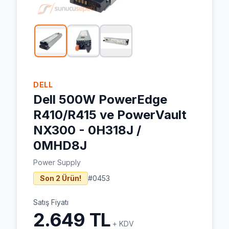
DELL
Dell 500W PowerEdge
R410/R415 ve PowerVault
NX300 - 0H318J /
0MHD8J
Power Supply
Son 2 Ürün!
#
0453
Satış Fiyatı
2.649 TL
+ KDV