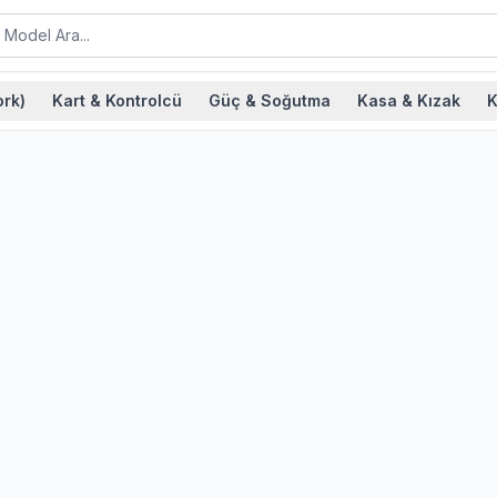
rk)
Kart & Kontrolcü
Güç & Soğutma
Kasa & Kızak
K