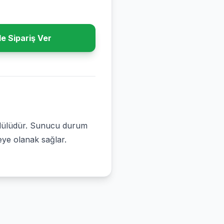
e Sipariş Ver
odülüdür. Sunucu durum
eye olanak sağlar.