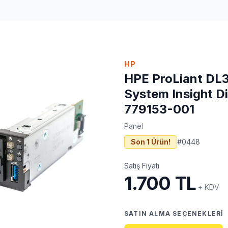
HP
HPE ProLiant DL
System Insight D
779153-001
Panel
Son 1 Ürün!
#
0448
Satış Fiyatı
1.700 TL
+ KDV
SATIN ALMA SEÇENEKLERI