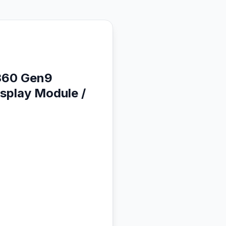
360 Gen9
isplay Module /