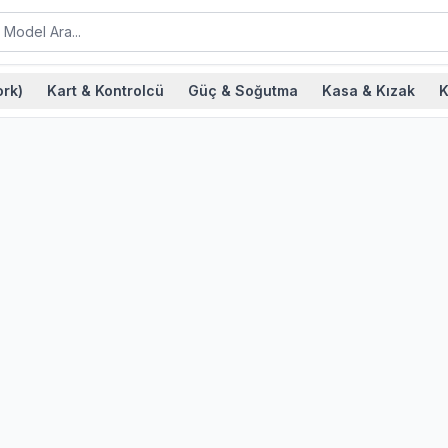
rk)
Kart & Kontrolcü
Güç & Soğutma
Kasa & Kızak
K