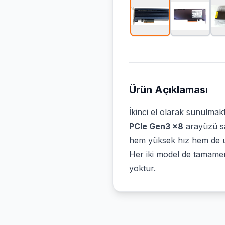
Ürün Açıklaması
İkinci el olarak sunulma
PCIe Gen3 x8
arayüzü sa
hem yüksek hız hem de uz
Her iki model de tamamen 
yoktur.