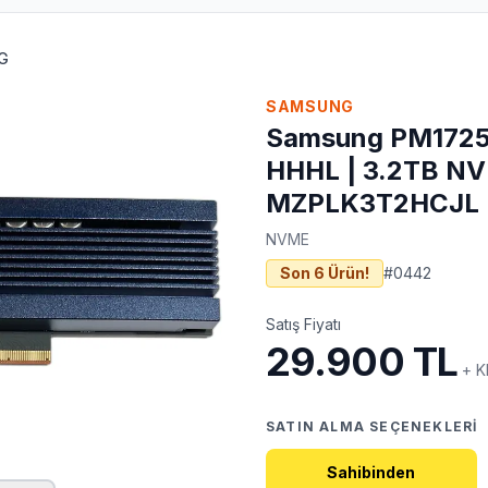
G
SAMSUNG
Samsung PM1725/
HHHL | 3.2TB NV
MZPLK3T2HCJL
NVME
Son 6 Ürün!
#
0442
Satış Fiyatı
29.900 TL
+ 
SATIN ALMA SEÇENEKLERI
Sahibinden