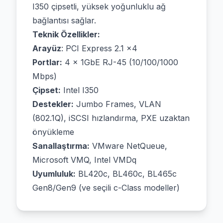
I350 çipsetli, yüksek yoğunluklu ağ
bağlantısı sağlar.
Teknik Özellikler:
Arayüz
: PCI Express 2.1 x4
Portlar:
4 × 1GbE RJ-45 (10/100/1000
Mbps)
Çipset:
Intel I350
Destekler:
Jumbo Frames, VLAN
(802.1Q), iSCSI hızlandırma, PXE uzaktan
önyükleme
Sanallaştırma:
VMware NetQueue,
Microsoft VMQ, Intel VMDq
Uyumluluk:
BL420c, BL460c, BL465c
Gen8/Gen9 (ve seçili c-Class modeller)