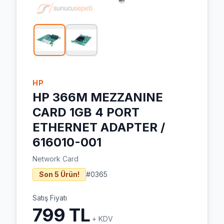
HP
HP 366M MEZZANINE
CARD 1GB 4 PORT
ETHERNET ADAPTER /
616010-001
Network Card
Son 5 Ürün!
#
0365
Satış Fiyatı
799 TL
+ KDV