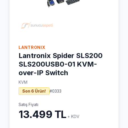
LANTRONIX
Lantronix Spider SLS200
SLS200USB0-01 KVM-
over-IP Switch
KVM
Son 6 Ürün!
#
0333
Satış Fiyatı
13.499 TL
+ KDV