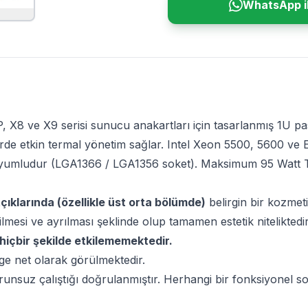
WhatsApp il
X8 ve X9 serisi sunucu anakartları için tasarlanmış 1U p
rde etkin termal yönetim sağlar. Intel Xeon 5500, 5600 ve
le uyumludur (LGA1366 / LGA1356 soket). Maksimum 95 Watt
çıklarında (özellikle üst orta bölümde)
belirgin bir kozmet
ilmesi ve ayrılması şeklinde olup tamamen estetik niteliktedi
içbir şekilde etkilememektedir.
ge net olarak görülmektedir.
orunsuz çalıştığı doğrulanmıştır. Herhangi bir fonksiyonel