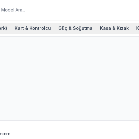
rk)
Kart & Kontrolcü
Güç & Soğutma
Kasa & Kızak
K
micro