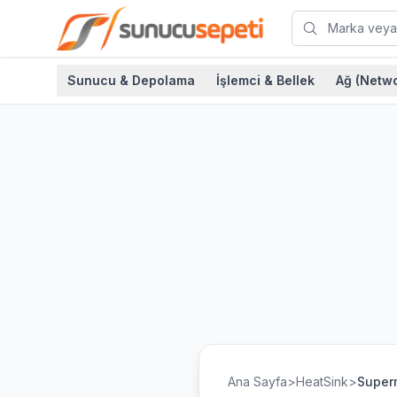
Sunucu & Depolama
İşlemci & Bellek
Ağ (Netwo
Ana Sayfa
>
HeatSink
>
Super