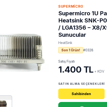
SUPERMICRO
Supermicro 1U P
Heatsink SNK-P
/ LGA1356 – X8/
Sunucular
HeatSink
Son 1 Ürün!
#
0328
Satış Fiyatı
1.400 TL
+ KDV
SATIN ALMA SEÇENEKLERI
Sahibinden