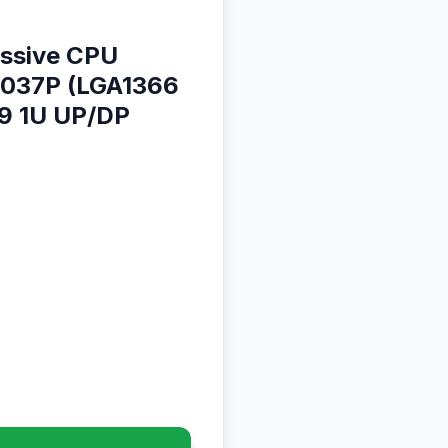
assive CPU
0037P (LGA1366
X9 1U UP/DP