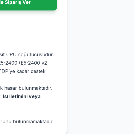
e Sipariş Ver
asif CPU soğutucusudur.
 E5-2400 (E5-2400 v2
 TDP’ye kadar destek
ik hasar bulunmaktadır.
r.
Isı iletimini veya
 sorunu bulunmamaktadır.