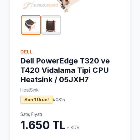
DELL
Dell PowerEdge T320 ve
T420 Vidalama Tipi CPU
Heatsink / 05JXH7
HeatSink
Son 1 Ürün!
#
0315
Satış Fiyatı
1.650 TL
+ KDV