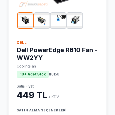
DELL
Dell PowerEdge R610 Fan -
WW2YY
CoolingFan
10+ Adet Stok
#
0150
Satış Fiyatı
449 TL
+ KDV
SATIN ALMA SEÇENEKLERI