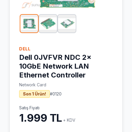
DELL
Dell 0JVFVR NDC 2x
10GbE Network LAN
Ethernet Controller
Network Card
Son 1 Ürün!
#
0120
Satış Fiyatı
1.999 TL
+ KDV