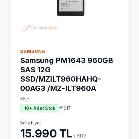
SAMSUNG
Samsung PM1643 960GB
SAS 12G
SSD/MZILT960HAHQ-
00AG3 /MZ-ILT960A
SSD
10+ Adet Stok
#
1017
Satış Fiyatı
15.990 TL
+ KDV