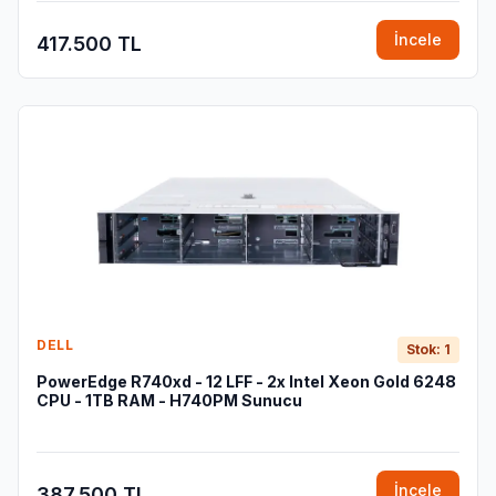
İncele
417.500 TL
DELL
Stok: 1
PowerEdge R740xd - 12 LFF - 2x Intel Xeon Gold 6248
CPU - 1TB RAM - H740PM Sunucu
İncele
387.500 TL