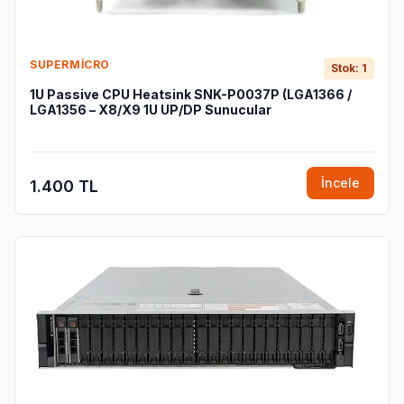
SUPERMICRO
Stok: 1
1U Passive CPU Heatsink SNK-P0037P (LGA1366 /
LGA1356 – X8/X9 1U UP/DP Sunucular
İncele
1.400 TL