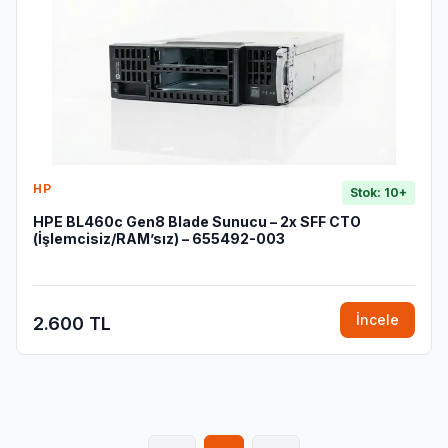
HP
Stok: 10+
HPE BL460c Gen8 Blade Sunucu – 2x SFF CTO
(İşlemcisiz/RAM’sız) – 655492-003
İncele
2.600 TL