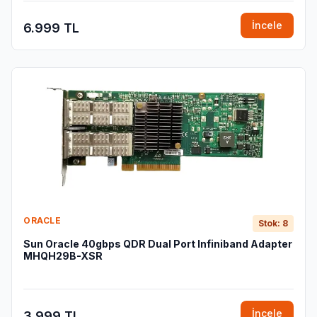
İncele
6.999 TL
ORACLE
Stok: 8
Sun Oracle 40gbps QDR Dual Port Infiniband Adapter
MHQH29B-XSR
İncele
3.999 TL