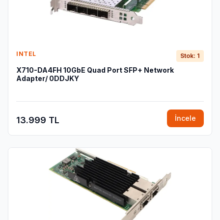
INTEL
Stok: 1
X710-DA4FH 10GbE Quad Port SFP+ Network
Adapter/ 0DDJKY
İncele
13.999 TL