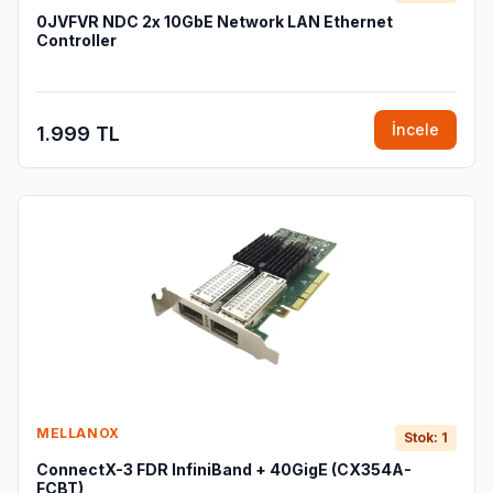
0JVFVR NDC 2x 10GbE Network LAN Ethernet
Controller
İncele
1.999 TL
MELLANOX
Stok: 1
ConnectX-3 FDR InfiniBand + 40GigE (CX354A-
FCBT)