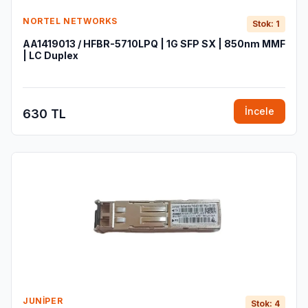
NORTEL NETWORKS
Stok: 1
AA1419013 / HFBR-5710LPQ | 1G SFP SX | 850nm MMF
| LC Duplex
İncele
630 TL
JUNIPER
Stok: 4