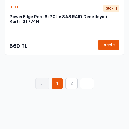
DELL
Stok: 1
PowerEdge Perc 6i PCI-e SAS RAID Denetleyici
Kartı- 0T774H
İncele
860 TL
←
1
2
→