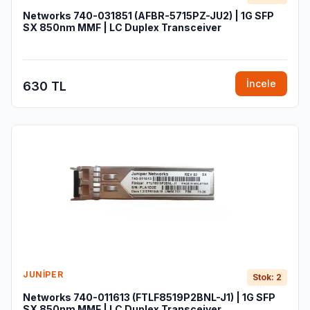
Networks 740-031851 (AFBR-5715PZ-JU2) | 1G SFP
SX 850nm MMF | LC Duplex Transceiver
İncele
630 TL
JUNIPER
Stok: 2
Networks 740-011613 (FTLF8519P2BNL-J1) | 1G SFP
SX 850nm MMF | LC Duplex Transceiver