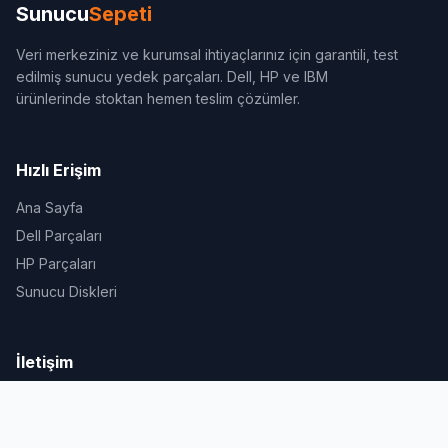
Sunucu
Sepeti
Veri merkeziniz ve kurumsal ihtiyaçlarınız için garantili, test
edilmiş sunucu yedek parçaları. Dell, HP ve IBM
ürünlerinde stoktan hemen teslim çözümler.
Hızlı Erişim
Ana Sayfa
Dell Parçaları
HP Parçaları
Sunucu Diskleri
İletişim
Çamlık Mh. Dinç Sk. No.4 (Muyar Plaza) Kat.5 D.36 Ümraniye /
İstanbul
0 (551) 388 48 49