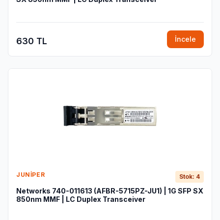
İncele
630 TL
JUNIPER
Stok: 4
Networks 740-011613 (AFBR-5715PZ-JU1) | 1G SFP SX
850nm MMF | LC Duplex Transceiver