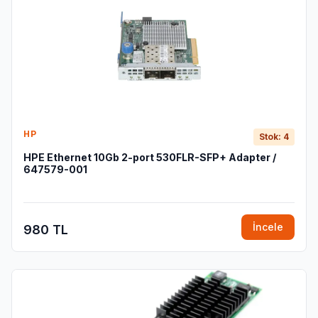
HP
Stok: 4
HPE Ethernet 10Gb 2-port 530FLR-SFP+ Adapter /
647579-001
İncele
980 TL