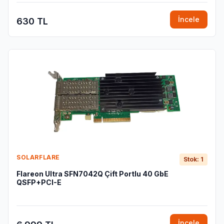
İncele
630 TL
SOLARFLARE
Stok: 1
Flareon Ultra SFN7042Q Çift Portlu 40 GbE
QSFP+PCI-E
İncele