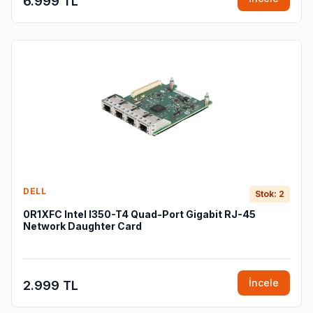
6.999 TL
DELL
Stok: 2
0R1XFC Intel I350-T4 Quad-Port Gigabit RJ-45
Network Daughter Card
İncele
2.999 TL