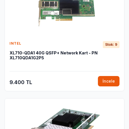
INTEL
Stok: 9
XL710-QDA1 40G QSFP+ Network Kart - PN
XL710QDA1G2P5
İncele
9.400 TL