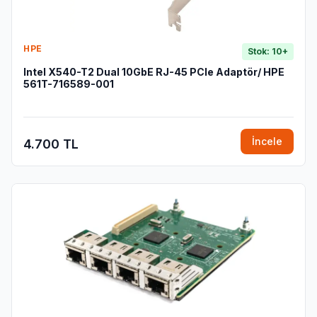
HPE
Stok: 10+
Intel X540-T2 Dual 10GbE RJ-45 PCIe Adaptör/ HPE
561T-716589-001
İncele
4.700 TL