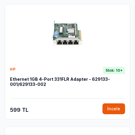
HP
Stok: 10+
Ethernet 1GB 4-Port 331FLR Adapter - 629133-
001/629133-002
İncele
599 TL