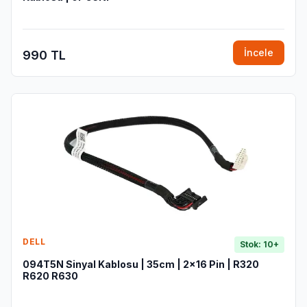
İncele
990 TL
DELL
Stok: 10+
094T5N Sinyal Kablosu | 35cm | 2x16 Pin | R320
R620 R630