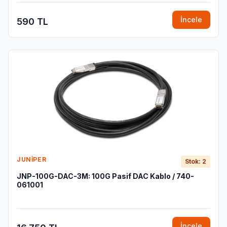
İncele
590 TL
JUNIPER
Stok: 2
JNP-100G-DAC-3M: 100G Pasif DAC Kablo / 740-
061001
İncele