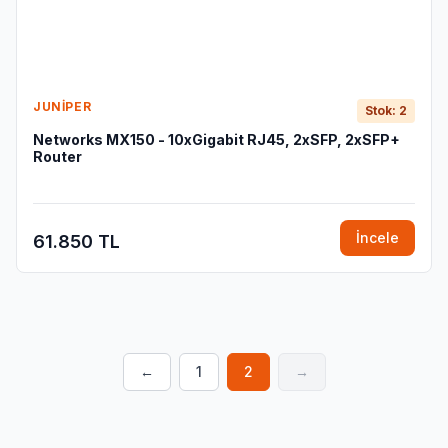
JUNIPER
Stok: 2
Networks MX150 - 10xGigabit RJ45, 2xSFP, 2xSFP+
Router
İncele
61.850 TL
←
1
2
→