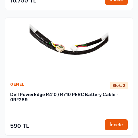
16.750 TL
GENEL
Stok: 2
Dell PowerEdge R410 / R710 PERC Battery Cable -
0RF289
İncele
590 TL