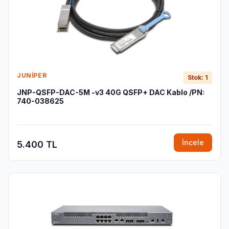
JUNIPER
Stok: 1
JNP-QSFP-DAC-5M -v3 40G QSFP+ DAC Kablo /PN:
740-038625
İncele
5.400 TL