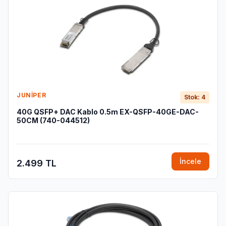
JUNIPER
Stok: 4
40G QSFP+ DAC Kablo 0.5m EX-QSFP-40GE-DAC-
50CM (740-044512)
İncele
2.499 TL