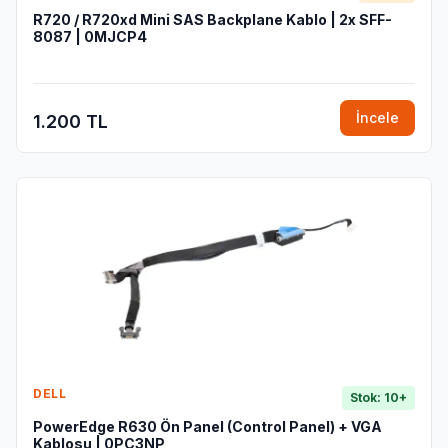
R720 / R720xd Mini SAS Backplane Kablo | 2x SFF-
8087 | 0MJCP4
İncele
1.200 TL
DELL
Stok: 10+
PowerEdge R630 Ön Panel (Control Panel) + VGA
Kablosu | 0PC3NP