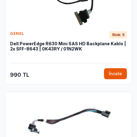
GENEL
Stok: 5
Dell PowerEdge R630 Mini SAS HD Backplane Kablo |
2x SFF-8643 | 0K43RY / 01N2WK
İncele
990 TL