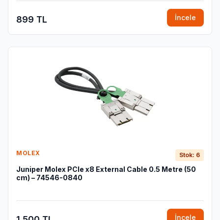
İncele
899 TL
MOLEX
Stok: 6
Juniper Molex PCIe x8 External Cable 0.5 Metre (50
cm) – 74546-0840
İncele
1.500 TL