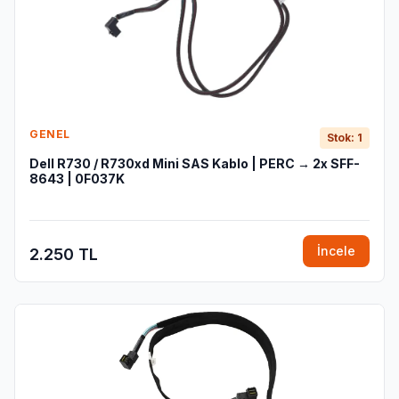
GENEL
Stok: 1
Dell R730 / R730xd Mini SAS Kablo | PERC → 2x SFF-
8643 | 0F037K
İncele
2.250 TL