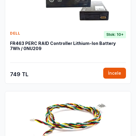
DELL
Stok: 10+
FR463 PERC RAID Controller Lithium-Ion Battery
7Wh / 0NU209
İncele
749 TL