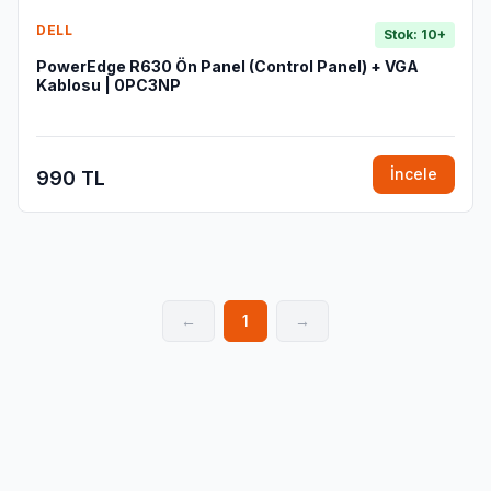
DELL
Stok: 10+
PowerEdge R630 Ön Panel (Control Panel) + VGA
Kablosu | 0PC3NP
İncele
990 TL
←
1
→