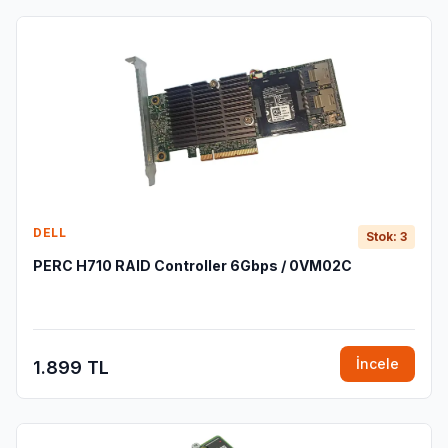
DELL
Stok: 3
PERC H710 RAID Controller 6Gbps / 0VM02C
İncele
1.899 TL