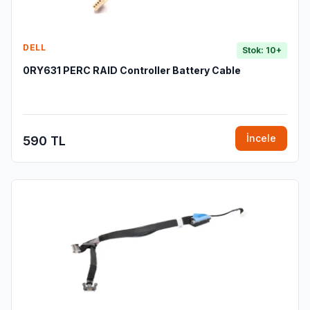
DELL
Stok: 10+
0RY631 PERC RAID Controller Battery Cable
İncele
590 TL