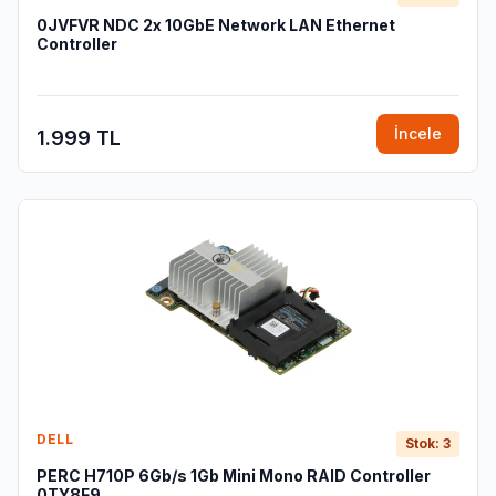
0JVFVR NDC 2x 10GbE Network LAN Ethernet
Controller
İncele
1.999 TL
DELL
Stok: 3
PERC H710P 6Gb/s 1Gb Mini Mono RAID Controller
0TY8F9