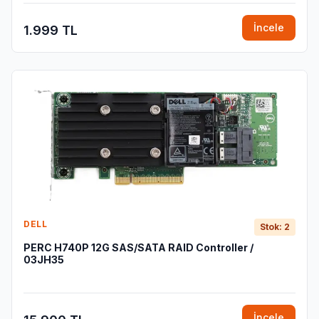
İncele
1.999 TL
DELL
Stok: 2
PERC H740P 12G SAS/SATA RAID Controller /
03JH35
İncele