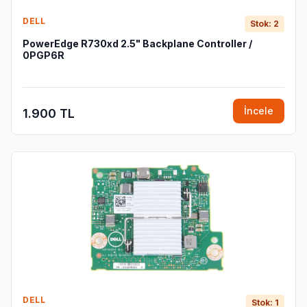
DELL
Stok: 2
PowerEdge R730xd 2.5" Backplane Controller /
0PGP6R
İncele
1.900 TL
DELL
Stok: 1