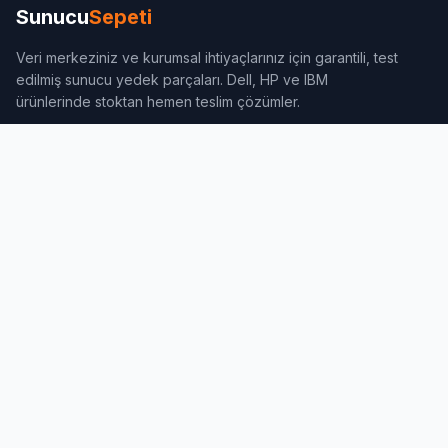
Sunucu
Sepeti
Veri merkeziniz ve kurumsal ihtiyaçlarınız için garantili, test
edilmiş sunucu yedek parçaları. Dell, HP ve IBM
ürünlerinde stoktan hemen teslim çözümler.
Hızlı Erişim
Ana Sayfa
Dell Parçaları
HP Parçaları
Sunucu Diskleri
İletişim
Çamlık Mh. Dinç Sk. No.4 (Muyar Plaza) Kat.5 D.36 Ümraniye /
İstanbul