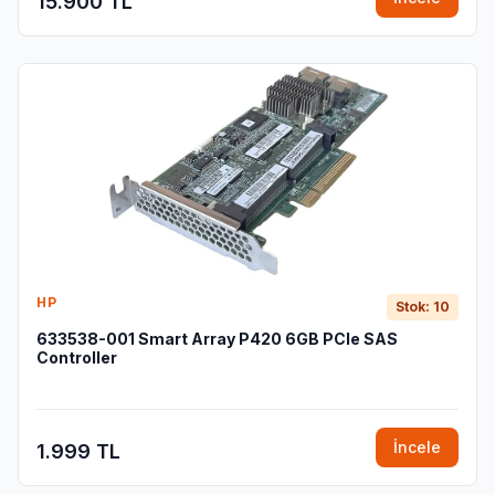
15.900 TL
HP
Stok: 10
633538-001 Smart Array P420 6GB PCIe SAS
Controller
İncele
1.999 TL