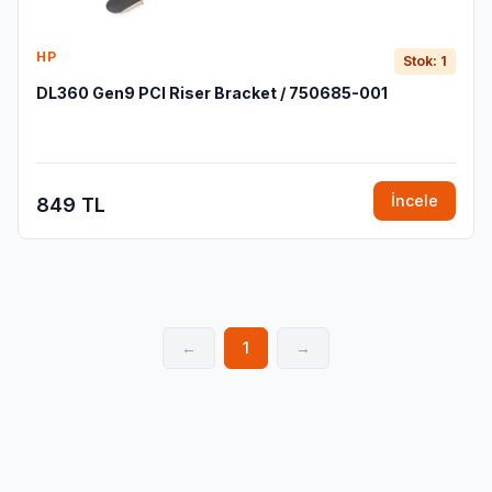
HP
Stok: 1
DL360 Gen9 PCI Riser Bracket / 750685-001
İncele
849 TL
←
1
→