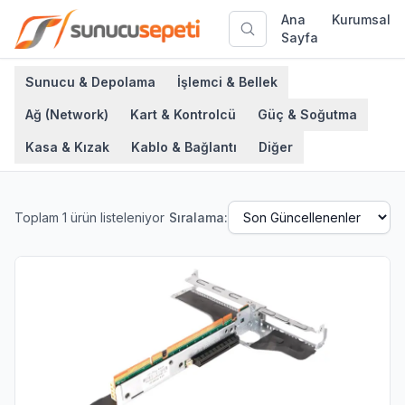
Ana
Kurumsal
Sayfa
Sunucu & Depolama
İşlemci & Bellek
Ağ (Network)
Kart & Kontrolcü
Güç & Soğutma
Kasa & Kızak
Kablo & Bağlantı
Diğer
Toplam
1
ürün listeleniyor
Sıralama: